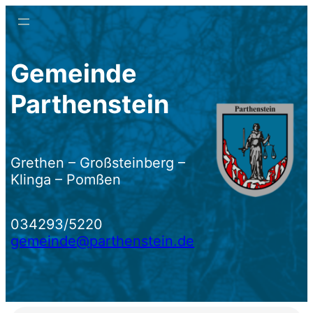
Zum
Inhalt
springen
Gemeinde
Parthenstein
Grethen – Großsteinberg –
Klinga – Pomßen
034293/5220
gemeinde@parthenstein.de