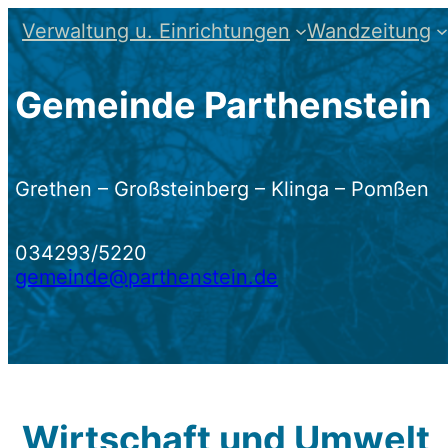
Zum
Verwaltung u. Einrichtungen
Wandzeitung
Inhalt
springen
Gemeinde Parthenstein
Grethen – Großsteinberg – Klinga – Pomßen
034293/5220
gemeinde@parthenstein.de
Wirtschaft und Umwelt