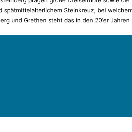
teinberg prägen große Dreiseithöfe sowie die h
nd spätmittelalterlichem Steinkreuz, bei welche
berg und Grethen steht das in den 20‘er Jahren