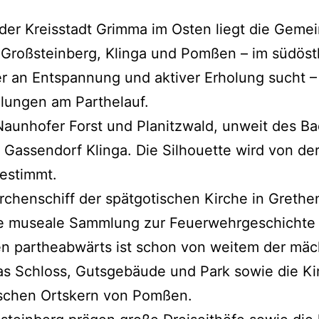
er Kreisstadt Grimma im Osten liegt die Geme
roßsteinberg, Klinga und Pomßen – im südöstli
er an Entspannung und aktiver Erholung sucht –
dlungen am Parthelauf.
aunhofer Forst und Planitzwald, unweit des Ba
ge Gassendorf Klinga. Die Silhouette wird von 
estimmt.
chenschiff der spätgotischen Kirche in Grethen
ge museale Sammlung zur Feuerwehrgeschichte
n partheabwärts ist schon von weitem der mä
Das Schloss, Gutsgebäude und Park sowie die Ki
ischen Ortskern von Pomßen.