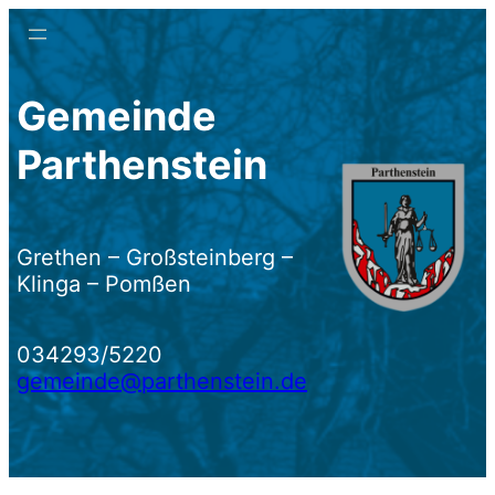
Zum
Inhalt
springen
Gemeinde
Parthenstein
Grethen – Großsteinberg –
Klinga – Pomßen
034293/5220
gemeinde@parthenstein.de