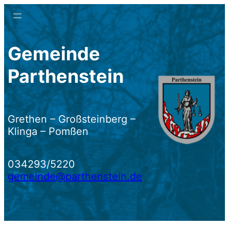
Zum
Inhalt
springen
Gemeinde
Parthenstein
Grethen – Großsteinberg –
Klinga – Pomßen
034293/5220
gemeinde@parthenstein.de