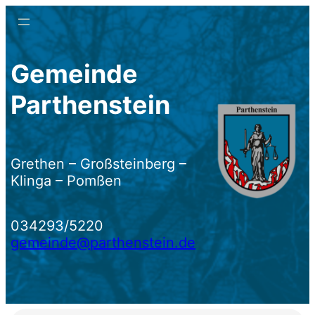
Zum
Inhalt
springen
Gemeinde
Parthenstein
Grethen – Großsteinberg –
Klinga – Pomßen
034293/5220
gemeinde@parthenstein.de