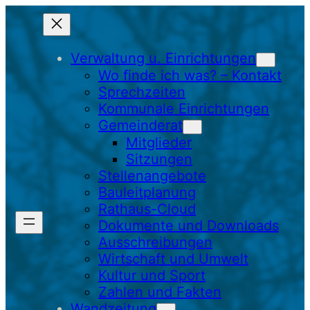
Zum
Inhalt
springen
Verwaltung u. Einrichtungen
Wo finde ich was? – Kontakt
Sprechzeiten
Kommunale Einrichtungen
Gemeinderat
Mitglieder
Sitzungen
Stellenangebote
Bauleitplanung
Rathaus-Cloud
Dokumente und Downloads
Ausschreibungen
Wirtschaft und Umwelt
Kultur und Sport
Zahlen und Fakten
Wandzeitung