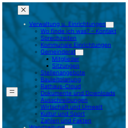
Zum
Inhalt
springen
Verwaltung u. Einrichtungen
Wo finde ich was? – Kontakt
Sprechzeiten
Kommunale Einrichtungen
Gemeinderat
Mitglieder
Sitzungen
Stellenangebote
Bauleitplanung
Rathaus-Cloud
Dokumente und Downloads
Ausschreibungen
Wirtschaft und Umwelt
Kultur und Sport
Zahlen und Fakten
Wandzeitung