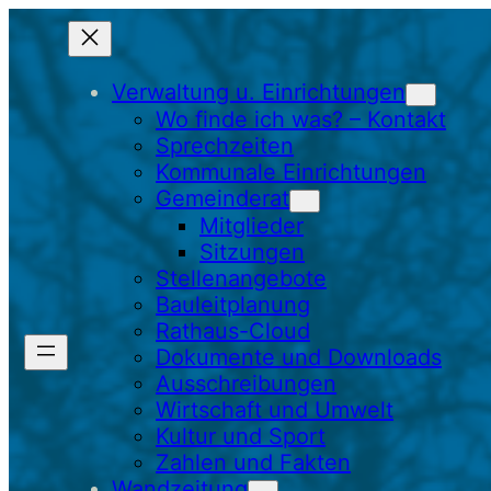
Zum
Inhalt
springen
Verwaltung u. Einrichtungen
Wo finde ich was? – Kontakt
Sprechzeiten
Kommunale Einrichtungen
Gemeinderat
Mitglieder
Sitzungen
Stellenangebote
Bauleitplanung
Rathaus-Cloud
Dokumente und Downloads
Ausschreibungen
Wirtschaft und Umwelt
Kultur und Sport
Zahlen und Fakten
Wandzeitung