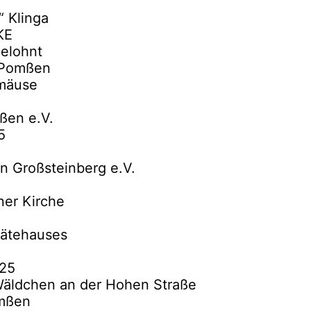
 Klinga
KE
gelohnt
 Pomßen
smäuse
ßen e.V.
5
n Großsteinberg e.V.
ner Kirche
rätehauses
25
 Wäldchen an der Hohen Straße
omßen