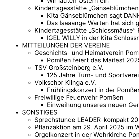
Wir läuten Ostern ein
Kindertagesstätte „Gänseblümchen“
Kita Gänseblümchen sagt DAN
Das laaaange Warten hat sich 
Kindertagesstätte „Schlossmäuse“
IGEL WILLY in der Kita Schlos
MITTEILUNGEN DER VEREINE
Geschichts- und Heimatverein Pom
Pomßen feiert das Maifest 202
TSV Großsteinberg e.V.
125 Jahre Turn- und Sportverei
Volkschor Klinga e.V.
Frühlingskonzert in der Pomße
Freiwillige Feuerwehr Pomßen
Einweihung unseres neuen Ge
SONSTIGES
Sprechstunde LEADER-kompakt 20
Pflanzaktion am 29. April 2025 im
Orgelkonzert in der Wehrkirche P