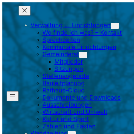
Zum
Inhalt
springen
Verwaltung u. Einrichtungen
Wo finde ich was? – Kontakt
Sprechzeiten
Kommunale Einrichtungen
Gemeinderat
Mitglieder
Sitzungen
Stellenangebote
Bauleitplanung
Rathaus-Cloud
Dokumente und Downloads
Ausschreibungen
Wirtschaft und Umwelt
Kultur und Sport
Zahlen und Fakten
Wandzeitung