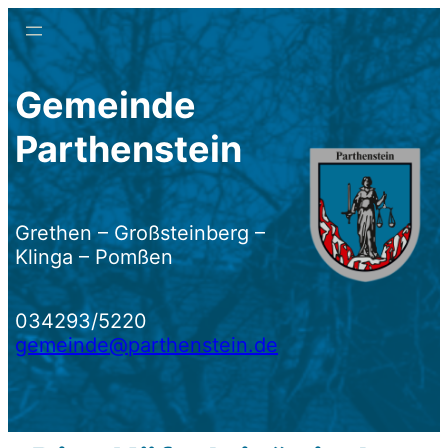
Zum
Inhalt
springen
Gemeinde
Parthenstein
Grethen – Großsteinberg –
Klinga – Pomßen
034293/5220
gemeinde@parthenstein.de