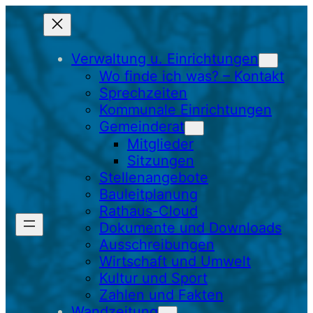
Zum
Inhalt
springen
Verwaltung u. Einrichtungen
Wo finde ich was? – Kontakt
Sprechzeiten
Kommunale Einrichtungen
Gemeinderat
Mitglieder
Sitzungen
Stellenangebote
Bauleitplanung
Rathaus-Cloud
Dokumente und Downloads
Ausschreibungen
Wirtschaft und Umwelt
Kultur und Sport
Zahlen und Fakten
Wandzeitung