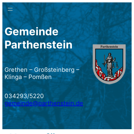
Zum
Inhalt
springen
Gemeinde
Parthenstein
Grethen – Großsteinberg –
Klinga – Pomßen
034293/5220
gemeinde@parthenstein.de