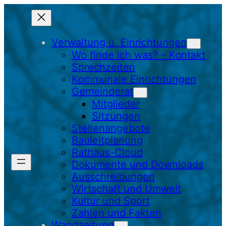
Zum
Inhalt
springen
Verwaltung u. Einrichtungen
Wo finde ich was? – Kontakt
Sprechzeiten
Kommunale Einrichtungen
Gemeinderat
Mitglieder
Sitzungen
Stellenangebote
Bauleitplanung
Rathaus-Cloud
Dokumente und Downloads
Ausschreibungen
Wirtschaft und Umwelt
Kultur und Sport
Zahlen und Fakten
Wandzeitung