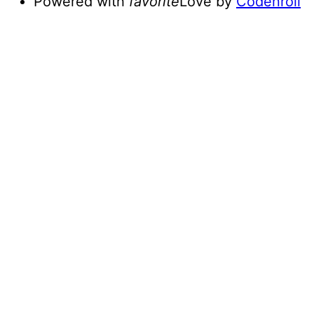
Powered with
favorite
Love
by
Codenroll